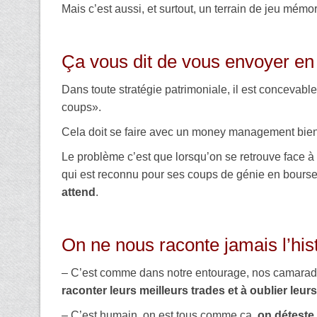
Mais c’est aussi, et surtout, un terrain de jeu mém
Ça vous dit de vous envoyer en l
Dans toute stratégie patrimoniale, il est concevable
coups».
Cela doit se faire avec un money management bien 
Le problème c’est que lorsqu’on se retrouve face à 
qui est reconnu pour ses coups de génie en bour
attend
.
On ne nous raconte jamais l’hi
– C’est comme dans notre entourage, nos camarade
raconter leurs meilleurs trades et à oublier leur
– C’est humain, on est tous comme ça,
on déteste