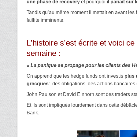
une phase de recovery
et pourquoi
il pariait s
Tandis qu’au même moment il mettait en avant les f
faillite imminente.
L’histoire s’est écrite et voici c
semaine :
« La panique se propage pour les clients des H
On apprend que les hedge funds ont investis
plus 
grecques
: des obligations, des actions bancaires 
John Paulson et David Einhorn sont des traders star
Et ils sont impliqués lourdement dans cette débâcle
Bank.