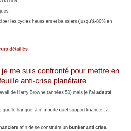
 la fois:
nques
iciper les cycles haussiers et baissiers (jusqu’à-80% en
eurs détaillés
 je me suis confronté pour mettre en
euille anti-crise planétaire
travail de Harry Browne (années 50) mais je l’ai
adapté
e quelle banque, à n’importe quel support financier, à
inanciers
afin de se construire un
bunker anti crise
.