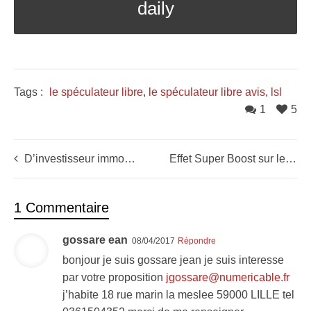
daily
Tags :
le spéculateur libre
,
le spéculateur libre avis
,
lsl
1
5
D’investisseur immobilier à Swing trader – Les performances de Yacine (élève LSL)
Effet Super Boost sur les bourses en Europe
1 Commentaire
gossare ean
08/04/2017
Répondre
bonjour je suis gossare jean je suis interesse
par votre proposition
jgossare@numericable.fr
j’habite 18 rue marin la meslee 59000 LILLE tel