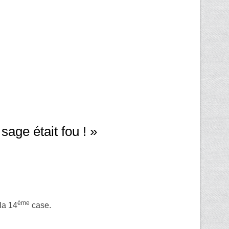
age était fou ! »
ème
la 14
case.