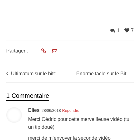
1
7
Partager :
Ultimatum sur le bitcoin (et cas pratiques de swing trades actions US)
Enorme tacle sur le Bitcoin… que faire ? (+ le retour des opportunités se confirme sur les actions)
1 Commentaire
Elies
28/06/2018
Répondre
Merci Cédric pour cette merveilleuse vidéo (tu
un tip doué)
merci de m’envoyer la seconde vidéo