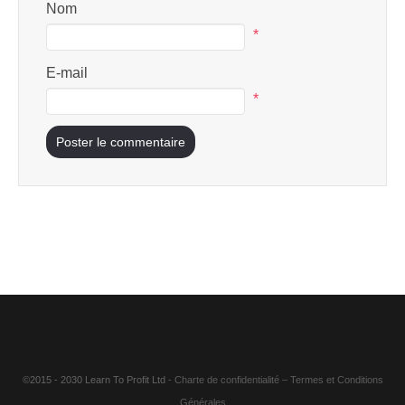
Nom
*
E-mail
*
©2015 - 2030 Learn To Profit Ltd
- Charte de confidentialité
–
Termes et Conditions
Générales