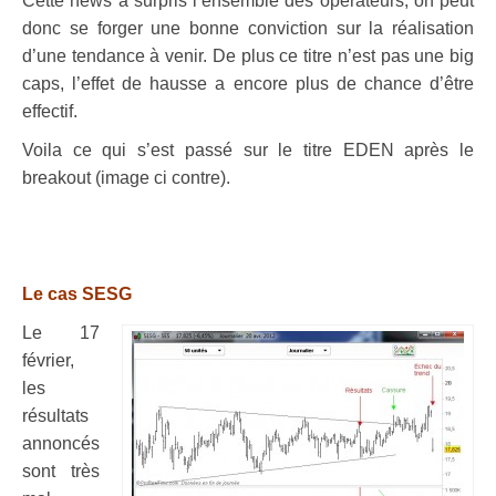
Cette news a surpris l’ensemble des opérateurs, on peut
donc se forger une bonne conviction sur la réalisation
d’une tendance à venir. De plus ce titre n’est pas une big
caps, l’effet de hausse a encore plus de chance d’être
effectif.
Voila ce qui s’est passé sur le titre EDEN après le
breakout (image ci contre).
.
Le cas SESG
Le 17
février,
les
résultats
annoncés
sont très