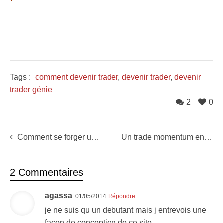
Tags :
comment devenir trader
,
devenir trader
,
devenir
trader génie
2
0
Comment se forger une conviction en dépassant les limites du chartisme
Un trade momentum en levier (PATK)
2 Commentaires
agassa
01/05/2014
Répondre
je ne suis qu un debutant mais j entrevois une
facon de conception de ce site