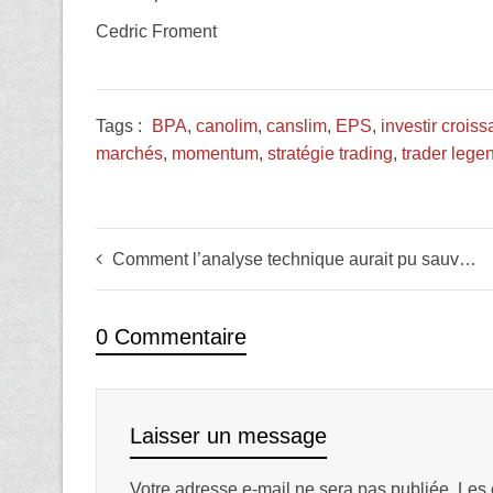
Cedric Froment
Tags :
BPA
,
canolim
,
canslim
,
EPS
,
investir crois
marchés
,
momentum
,
stratégie trading
,
trader lege
Comment l’analyse technique aurait pu sauver la peau de nombreux Hedge Funds ce jour là ! (Volkswagen)
0 Commentaire
Laisser un message
Votre adresse e-mail ne sera pas publiée.
Les 