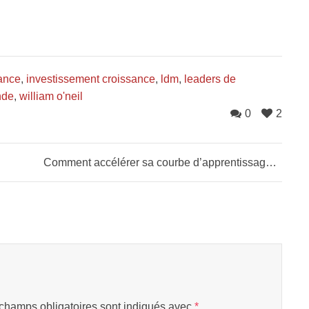
sance
,
investissement croissance
,
ldm
,
leaders de
nde
,
william o'neil
0
2
Comment accélérer sa courbe d’apprentissage en trading?
champs obligatoires sont indiqués avec
*