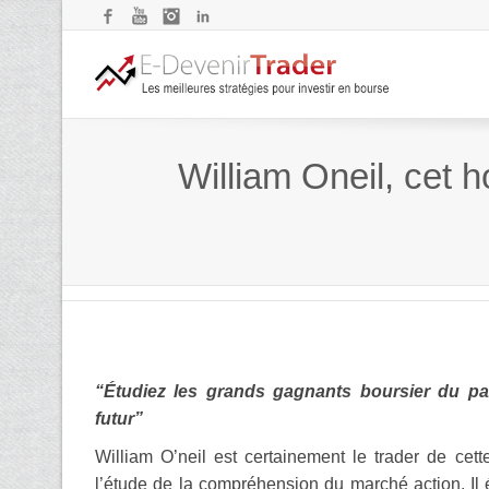
Facebook
YouTube
Instagram
LinkedIn
William Oneil, cet 
“Étudiez les grands gagnants boursier du p
futur”
William O’neil est certainement le trader de cett
l’étude de la compréhension du marché action. Il é