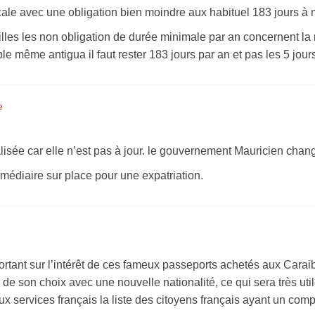
fiscale avec une obligation bien moindre aux habituel 183 jours à
les les non obligation de durée minimale par an concernent la 
e même antigua il faut rester 183 jours par an et pas les 5 jou
e
isée car elle n’est pas à jour. le gouvernement Mauricien chang
rmédiaire sur place pour une expatriation.
ortant sur l’intérêt de ces fameux passeports achetés aux Caraib
de son choix avec une nouvelle nationalité, ce qui sera très util
ux services français la liste des citoyens français ayant un co