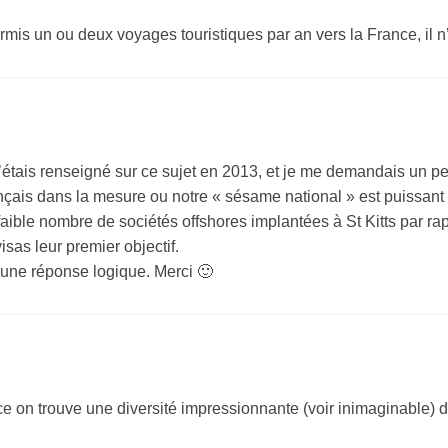
rmis un ou deux voyages touristiques par an vers la France, il n’
tais renseigné sur ce sujet en 2013, et je me demandais un peu à
rançais dans la mesure ou notre « sésame national » est puissant
ible nombre de sociétés offshores implantées à St Kitts par rapp
sas leur premier objectif.
 une réponse logique. Merci 🙂
e on trouve une diversité impressionnante (voir inimaginable)