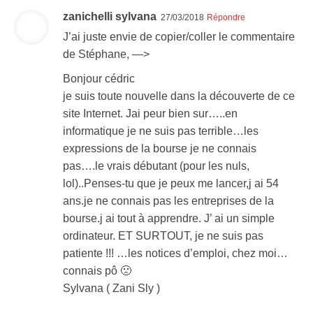
zanichelli sylvana
27/03/2018
Répondre
J’ai juste envie de copier/coller le commentaire
de Stéphane, —>
Bonjour cédric
je suis toute nouvelle dans la découverte de ce
site Internet. Jai peur bien sur…..en
informatique je ne suis pas terrible…les
expressions de la bourse je ne connais
pas….le vrais débutant (pour les nuls,
lol)..Penses-tu que je peux me lancer,j ai 54
ans.je ne connais pas les entreprises de la
bourse.j ai tout à apprendre. J’ ai un simple
ordinateur. ET SURTOUT, je ne suis pas
patiente !!! …les notices d’emploi, chez moi…
connais pô 🙁
Sylvana ( Zani Sly )