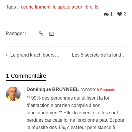
Tags :
cedric froment
,
le spéculateur libre
,
lsl
1
2
Partager :
Le grand krach boursier du siècle a-t-il débuté ?
Les 5 secrets de la loi d’attraction appliquée à la bourse (nos valeurs dans l’école de bourse Le Spéculateur Libre)
1 Commentaire
Dominique BRUYNEEL
03/09/2018
Répondre
** 99% des personnes qui utilisent la loi
d’attraction n’ont rien compris à son
fonctionnement** Effectivement et elles sont
perdues car cette loi ne fonctionne pas. Et pour
la réussite des 1%, c’est leur persistance à